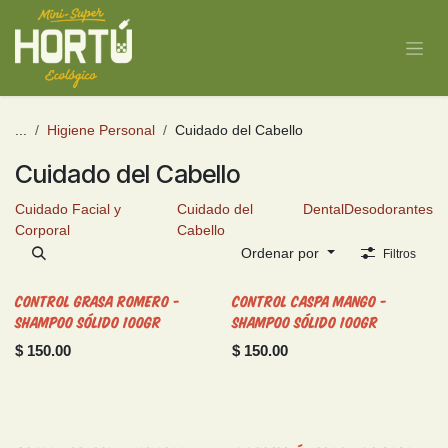
Ir al contenido
...
Higiene Personal
Cuidado del Cabello
Cuidado del Cabello
Cuidado Facial y
Cuidado del
Dental
Desodorantes
Corporal
Cabello
Ordenar por
Filtros
Control Grasa Romero -
Control Caspa Mango -
Shampoo Sólido 100gr
Shampoo Sólido 100gr
$
150.00
$
150.00