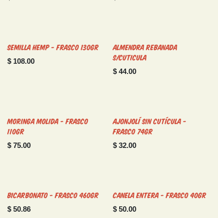
Semilla Hemp - Frasco 130gr
Almendra Rebanada
S/Cuticula
$
108.00
$
44.00
Moringa Molida - Frasco
Ajonjolí Sin Cutícula -
110gr
Frasco 74gr
$
75.00
$
32.00
Bicarbonato - Frasco 460gr
Canela Entera - Frasco 40gr
$
50.86
$
50.00