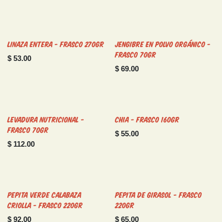
Linaza Entera - Frasco 270gr
Jengibre en Polvo Orgánico -
Frasco 70gr
$
53.00
$
69.00
Levadura Nutricional -
Chia - Frasco 160gr
Frasco 70gr
$
55.00
$
112.00
Pepita Verde Calabaza
Pepita de Girasol - Frasco
Criolla - Frasco 220gr
220gr
$
92.00
$
65.00