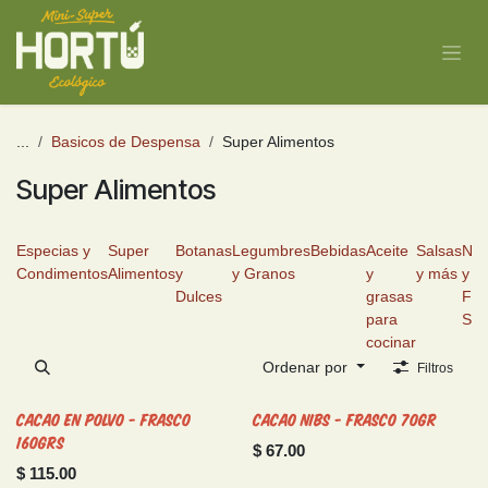
Ir al contenido
...
Basicos de Despensa
Super Alimentos
Super Alimentos
Especias y
Super
Botanas
Legumbres
Bebidas
Aceite
Salsas
Nue
Condimentos
Alimentos
y
y Granos
y
y más
y
Dulces
grasas
Fru
para
Sec
cocinar
Ordenar por
Filtros
Cacao en Polvo - Frasco
Cacao Nibs - Frasco 70gr
160grs
$
67.00
$
115.00