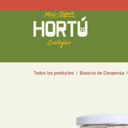
Ir al contenido
Tienda Monterrey
Tienda Saltillo
Tienda Guadal
Todos los productos
Basicos de Despensa