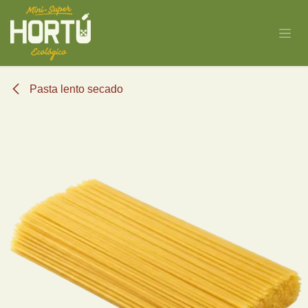
Ir al contenido
Pasta lento secado